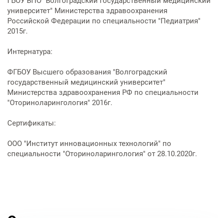
ГБОУ ВПО "Волгоградский государственный медицинский
Услуги по обеспечению
университет" Министерства здравоохранения
комфортности пребывания в
Российской Федерации по специальности "Педиатрия"
отделениях стационара
2015г.
Транспортировка и медицинское
Интернатура:
сопровождение
ФГБОУ Высшего образования "Волгоградский
государственный медицинский университет"
Прочие услуги
Министерства здравоохранения РФ по специальности
"Оториноларингология" 2016г.
Сертификаты:
ООО "Институт инновационных технологий" по
специальности "Оториноларингология" от 28.10.2020г.