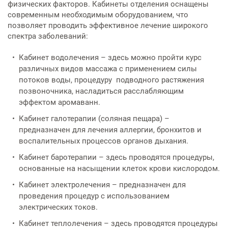
Физиотерапевтическое
Патоло
индивидуальным
Правов
Цехова
физических факторов. Кабинеты отделения оснащены
реабил
(травм
отделение
отделе
Оформл
предпринимателям
Ультразвуковая и
Финанс
служба
современным необходимым оборудованием, что
гостайн
функциональная диагностика
деятел
позволяет проводить эффективное лечение широкого
Медици
Неврол
Хирург
Центр охраны здоровья семьи и
спектра заболеваний:
Контролирующие органы
больны
Лабора
больны
репродукции
Оформл
Эндоскопия
Рубрик
психоф
мозгов
Отделе
Кабинет водолечения – здесь можно пройти курс
рекоме
обслед
Документация
График
медици
различных видов массажа с применением силы
Сосудистый центр
Оформл
Рентгенография, КТ и МРТ
руково
Флебол
потоков воды, процедуру подводного растяжения
книжки
Консул
позвоночника, насладиться расслабляющим
Информация для врачей-
Отделе
Транспортировка больных
диагно
эффектом аромаванн.
специалистов
Лечение хронической боли
Пациен
Медици
Кабинет галотерапии (соляная пещара) –
«Умная»
отсутс
Стационар
Отделе
предназначен для лечения аллергии, бронхитов и
Патолого-анатомические
Журнал
обследо
против
стацио
воспалительных процессов органов дыхания.
исследования
медици
день
оружием
Дневной стационар
Кабинет баротерапии – здесь проводятся процедуры,
Стоматология
Памятк
основанные на насыщении клеток крови кислородом.
Диагностика
гриппа
Кабинет электролечения – предназначен для
Лечение в отделениях
проведения процедур с использованием
Скорая медицинская помощь
стационара
электрических токов.
Кабинет теплолечения – здесь проводятся процедуры