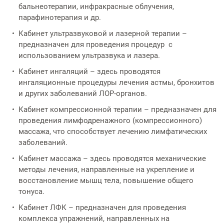
Услуги по обеспечению
бальнеотерапии, инфракрасные облучения,
комфортности пребывания в
парафинотерапия и др.
отделениях стационара
Кабинет ультразвуковой и лазерной терапии –
предназначен для проведения процедур с
Транспортировка и медицинское
использованием ультразвука и лазера.
сопровождение
Кабинет ингаляций – здесь проводятся
ингаляционные процедуры лечения астмы, бронхитов
Прочие услуги
и других заболеваний ЛОР-органов.
Кабинет компрессионной терапии – предназначен для
проведения лимфодренажного (компрессионного)
массажа, что способствует лечению лимфатических
заболеваний.
Кабинет массажа – здесь проводятся механические
методы лечения, направленные на укрепление и
восстановление мышц тела, повышение общего
тонуса.
Кабинет ЛФК – предназначен для проведения
комплекса упражнений, направленных на