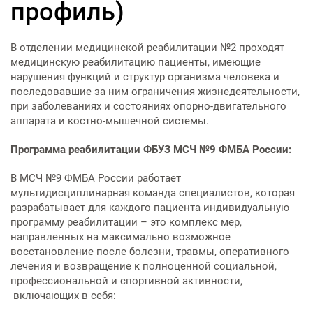
Физиотерапевтическое
Патоло
профиль)
индивидуальным
Правов
Цехова
реабил
(травм
отделение
отделе
Оформл
предпринимателям
Ультразвуковая и
Финанс
служба
гостайн
функциональная диагностика
деятел
Медици
Неврол
Хирург
В отделении медицинской реабилитации №2 проходят
Центр охраны здоровья семьи и
Контролирующие органы
больны
Лабора
больны
медицинскую реабилитацию пациенты, имеющие
репродукции
Оформл
Эндоскопия
Рубрик
психоф
мозгов
нарушения функций и структур организма человека и
Отделе
рекоме
обслед
последовавшие за ним ограничения жизнедеятельности,
Документация
График
медици
Сосудистый центр
Оформл
при заболеваниях и состояниях опорно-двигательного
Рентгенография, КТ и МРТ
руково
Флебол
книжки
аппарата и костно-мышечной системы.
Консул
Информация для врачей-
Отделе
Транспортировка больных
диагно
специалистов
Лечение хронической боли
Пациен
Программа реабилитации ФБУЗ МСЧ №9 ФМБА России:
Медици
«Умная»
отсутс
Стационар
Отделе
В МСЧ №9 ФМБА России работает
Патолого-анатомические
Журнал
обследо
против
стацио
мультидисциплинарная команда специалистов, которая
исследования
медици
день
оружием
разрабатывает для каждого пациента индивидуальную
Дневной стационар
программу реабилитации – это комплекс мер,
Стоматология
Памятк
направленных на максимально возможное
Диагностика
гриппа
восстановление после болезни, травмы, оперативного
лечения и возвращение к полноценной социальной,
Лечение в отделениях
профессиональной и спортивной активности,
Скорая медицинская помощь
стационара
включающих в себя: