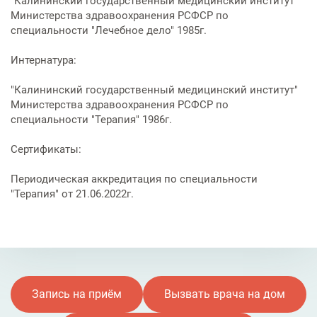
"Калининский государственный медицинский институт"
Услуги по обеспечению
Министерства здравоохранения РСФСР по
комфортности пребывания в
специальности "Лечебное дело" 1985г.
отделениях стационара
Интернатура:
Транспортировка и медицинское
сопровождение
"Калининский государственный медицинский институт"
Министерства здравоохранения РСФСР по
специальности "Терапия" 1986г.
Прочие услуги
Сертификаты:
Периодическая аккредитация по специальности
"Терапия" от 21.06.2022г.
Запись на приём
Вызвать врача на дом