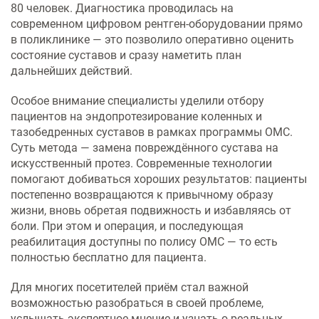
Услуги по обеспечению
80 человек. Диагностика проводилась на
комфортности пребывания в
современном цифровом рентген‑оборудовании прямо
отделениях стационара
в поликлинике — это позволило оперативно оценить
состояние суставов и сразу наметить план
дальнейших действий.
Транспортировка и медицинское
сопровождение
Особое внимание специалисты уделили отбору
пациентов на эндопротезирование коленных и
Прочие услуги
тазобедренных суставов в рамках программы ОМС.
Суть метода — замена повреждённого сустава на
искусственный протез. Современные технологии
помогают добиваться хороших результатов: пациенты
постепенно возвращаются к привычному образу
жизни, вновь обретая подвижность и избавляясь от
боли. При этом и операция, и последующая
реабилитация доступны по полису ОМС — то есть
полностью бесплатно для пациента.
Для многих посетителей приём стал важной
возможностью разобраться в своей проблеме,
услышать экспертное мнение и узнать о реальных