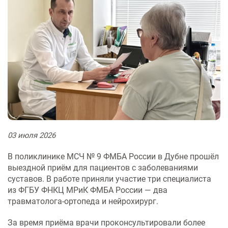
Физиотерапевтическое
Патоло
индивидуальным
Правов
Цехова
реабил
(травм
отделение
отделе
Оформл
предпринимателям
Ультразвуковая и
Финанс
служба
гостайн
функциональная диагностика
деятел
Медици
Неврол
Хирург
Центр охраны здоровья семьи и
Контролирующие органы
больны
Лабора
больны
репродукции
Оформл
Эндоскопия
Рубрик
психоф
мозгов
Отделе
рекоме
обслед
Документация
График
медици
Сосудистый центр
Оформл
Рентгенография, КТ и МРТ
руково
Флебол
книжки
Консул
Информация для врачей-
Отделе
Транспортировка больных
диагно
специалистов
Лечение хронической боли
Пациен
Медици
«Умная»
отсутс
Стационар
Отделе
Патолого-анатомические
Журнал
обследо
против
03
июля
2026
стацио
исследования
медици
день
оружием
Дневной стационар
В поликлинике МСЧ № 9 ФМБА России в Дубне прошёл
выездной приём для пациентов с заболеваниями
Стоматология
Памятк
суставов. В работе приняли участие три специалиста
Диагностика
гриппа
из ФГБУ ФНКЦ МРиК ФМБА России — два
Лечение в отделениях
травматолога‑ортопеда и нейрохирург.
Скорая медицинская помощь
стационара
За время приёма врачи проконсультировали более