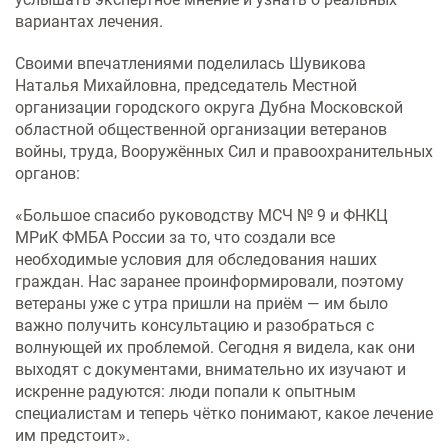
вариантах лечения.
Своими впечатлениями поделилась Шувикова
Наталья Михайловна, председатель Местной
организации городского округа Дубна Московской
областной общественной организации ветеранов
войны, труда, Вооружённых Сил и правоохранительных
органов:
«Большое спасибо руководству МСЧ № 9 и ФНКЦ
МРиК ФМБА России за то, что создали все
необходимые условия для обследования наших
граждан.
Нас
заранее
проинформировали,
поэтому
ветераны
уже
с
утра
пришли
на
приём
— им
было
важно
получить
консультацию
и
разобраться
с
волнующей
их
проблемой.
Сегодня
я
видела,
как
они
выходят
с
документами,
внимательно
их
изучают
и
искренне
радуются:
люди
попали
к
опытным
специалистам
и
теперь
чётко
понимают,
какое
лечение
им
предстоит».