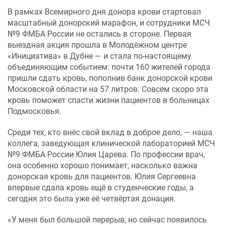
Услуги по обеспечению
В рамках Всемирного дня донора крови стартовал
комфортности пребывания в
масштабный донорский марафон, и сотрудники МСЧ
отделениях стационара
№9 ФМБА России не остались в стороне. Первая
выездная акция прошла в Молодёжном центре
Транспортировка и медицинское
«Инициатива» в Дубне — и стала по-настоящему
сопровождение
объединяющим событием: почти 160 жителей города
пришли сдать кровь, пополнив банк донорской крови
Прочие услуги
Московской области на 57 литров. Совсем скоро эта
кровь поможет спасти жизни пациентов в больницах
Подмосковья.
Среди тех, кто внёс свой вклад в доброе дело, — наша
коллега, заведующая клинической лабораторией МСЧ
№9 ФМБА России Юлия Царева. По профессии врач,
она особенно хорошо понимает, насколько важна
донорская кровь для пациентов. Юлия Сергеевна
впервые сдала кровь ещё в студенческие годы, а
сегодня это была уже её четвёртая донация.
«У меня был большой перерыв, но сейчас появилось