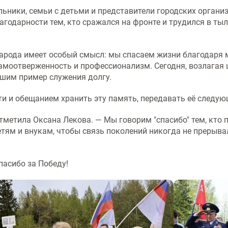
ьники, семьи с детьми и представители городских органи
агодарности тем, кто сражался на фронте и трудился в ты
арода имеет особый смысл: мы спасаем жизни благодаря м
самоотверженность и профессионализм. Сегодня, возлагая
шим пример служения долгу.
и и обещанием хранить эту память, передавать её следу
метила Оксана Лекова. — Мы говорим "спасибо" тем, кто п
тям и внукам, чтобы связь поколений никогда не прерыва
пасибо за Победу!