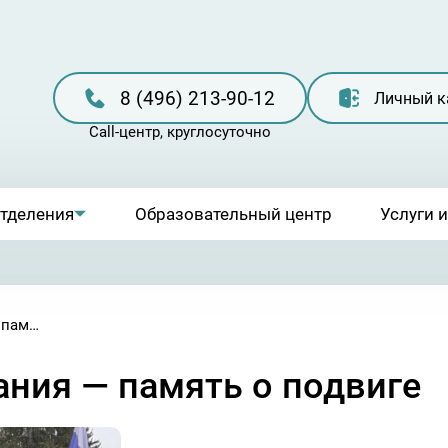
8 (496) 213-90-12
Личный к
отделения
Образовательный центр
Услуги 
9 Мая: в минуте молчания — память о подвиге
ания — память о подвиге