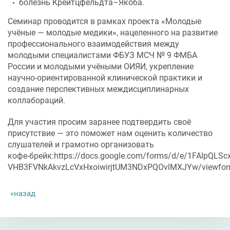
болезнь Крейтцфельдта–Якоба.
Семинар проводится в рамках проекта «Молодые
учёные — молодые медики», нацеленного на развитие
профессионального взаимодействия между
молодыми специалистами ФБУЗ МСЧ № 9 ФМБА
России и молодыми учёными ОИЯИ, укрепление
научно‑ориентированной клинической практики и
создание перспективных междисциплинарных
коллабораций.
Для участия просим заранее подтвердить своё
присутствие — это поможет нам оценить количество
слушателей и грамотно организовать
кофе‑брейк:https://docs.google.com/forms/d/e/1FAIpQLSc
VHB3FVNkAkvzLcVxHxoiwirjtUM3NDxPQOvlMXJYw/viewfo
назад