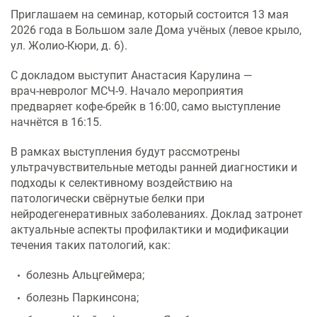
Услуги по обеспечению
Приглашаем на семинар, который состоится 13 мая
комфортности пребывания в
2026 года в Большом зале Дома учёных (левое крыло,
отделениях стационара
ул. Жолио‑Кюри, д. 6).
Транспортировка и медицинское
С докладом выступит Анастасия Карулина —
сопровождение
врач‑невролог МСЧ‑9. Начало мероприятия
предваряет кофе‑брейк в 16:00, само выступление
начнётся в 16:15.
Прочие услуги
В рамках выступления будут рассмотрены
ультрачувствительные методы ранней диагностики и
подходы к селективному воздействию на
патологически свёрнутые белки при
нейродегенеративных заболеваниях. Доклад затронет
актуальные аспекты профилактики и модификации
течения таких патологий, как:
болезнь Альцгеймера;
болезнь Паркинсона;