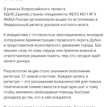
Услуги по обеспечению
комфортности пребывания в
В рамках Всероссийского проекта
отделениях стационара
#ДНК_Единой_страны специалисты ФБУЗ МСЧ № 9
ФМБА России организовали акцию по вступлению в
Транспортировка и медицинское
Федеральный регистр доноров костного мозга.
сопровождение
К инициативе с готовностью присоединились молодые
сотрудники Администрации городского округа Дубна
Прочие услуги
и представители волонтёрского движения города. Без
лишних слов, по зову сердца они приняли важное и
ответственное решение помочь тем, кто сегодня ждёт
своего донора.
Результатом акции стало значимое пополнение
регистра: 21 новый участник. Каждая запись в
регистре — это расширение возможностей для поиска
генетической совместимости и ещё один шаг к тому,
чтобы жизненно необходимая помощь быстрее
доходила до тех, кто в ней нуждается.