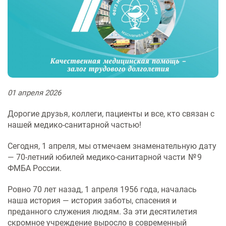
Физиотерапевтическое
Патоло
индивидуальным
Правов
Цехова
реабил
(травм
отделение
отделе
Оформл
предпринимателям
Ультразвуковая и
Финанс
служба
гостайн
функциональная диагностика
деятел
Медици
Неврол
Хирург
Центр охраны здоровья семьи и
Контролирующие органы
больны
Лабора
больны
репродукции
Оформл
Эндоскопия
Рубрик
психоф
мозгов
Отделе
рекоме
обслед
Документация
График
медици
Сосудистый центр
Оформл
Рентгенография, КТ и МРТ
руково
Флебол
книжки
Консул
01
апреля
2026
Информация для врачей-
Отделе
Транспортировка больных
диагно
специалистов
Лечение хронической боли
Пациен
Медици
Дорогие друзья, коллеги, пациенты и все, кто связан с
«Умная»
отсутс
нашей медико‑санитарной частью!
Стационар
Отделе
Патолого-анатомические
Журнал
обследо
против
стацио
исследования
медици
день
оружием
Сегодня, 1 апреля, мы отмечаем знаменательную дату
Дневной стационар
— 70‑летний юбилей медико-санитарной части № 9
Стоматология
Памятк
ФМБА России.
Диагностика
гриппа
Ровно 70 лет назад, 1 апреля 1956 года, началась
Лечение в отделениях
наша история — история заботы, спасения и
Скорая медицинская помощь
стационара
преданного служения людям. За эти десятилетия
скромное учреждение выросло в современный