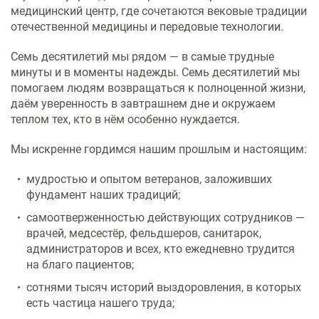
Услуги по обеспечению
медицинский центр, где сочетаются вековые традиции
комфортности пребывания в
отечественной медицины и передовые технологии.
отделениях стационара
Семь десятилетий мы рядом — в самые трудные
минуты и в моменты надежды. Семь десятилетий мы
Транспортировка и медицинское
сопровождение
помогаем людям возвращаться к полноценной жизни,
даём уверенность в завтрашнем дне и окружаем
теплом тех, кто в нём особенно нуждается.
Прочие услуги
Мы искренне гордимся нашим прошлым и настоящим:
мудростью и опытом ветеранов, заложивших
фундамент наших традиций;
самоотверженностью действующих сотрудников —
врачей, медсестёр, фельдшеров, санитарок,
администраторов и всех, кто ежедневно трудится
на благо пациентов;
сотнями тысяч историй выздоровления, в которых
есть частица нашего труда;