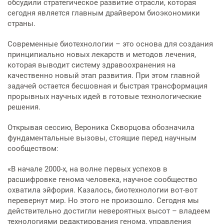
обсудили стратегическое развитие отрасли, которая
Услуги по обеспечению
сегодня является главным драйвером биоэкономики
комфортности пребывания в
страны.
отделениях стационара
Современные биотехнологии – это основа для создания
Транспортировка и медицинское
принципиально новых лекарств и методов лечения,
сопровождение
которая выводит систему здравоохранения на
качественно новый этап развития. При этом главной
задачей остается бесшовная и быстрая трансформация
Прочие услуги
прорывных научных идей в готовые технологические
решения.
Открывая сессию, Вероника Скворцова обозначила
фундаментальные вызовы, стоящие перед научным
сообществом:
«В начале 2000-х, на волне первых успехов в
расшифровке генома человека, научное сообщество
охватила эйфория. Казалось, биотехнологии вот-вот
перевернут мир. Но этого не произошло. Сегодня мы
действительно достигли невероятных высот – владеем
технологиями редактирования генома, управления