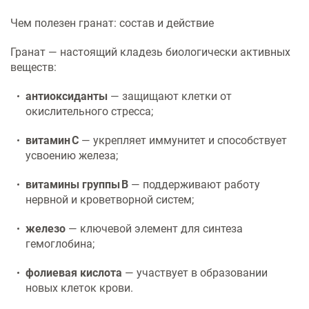
Услуги по обеспечению
комфортности пребывания в
Чем полезен гранат: состав и действие
отделениях стационара
Гранат — настоящий кладезь биологически активных
веществ:
Транспортировка и медицинское
сопровождение
антиоксиданты
— защищают клетки от
окислительного стресса;
Прочие услуги
витамин C
— укрепляет иммунитет и способствует
усвоению железа;
витамины группы B
— поддерживают работу
нервной и кроветворной систем;
железо
— ключевой элемент для синтеза
гемоглобина;
фолиевая кислота
— участвует в образовании
новых клеток крови.