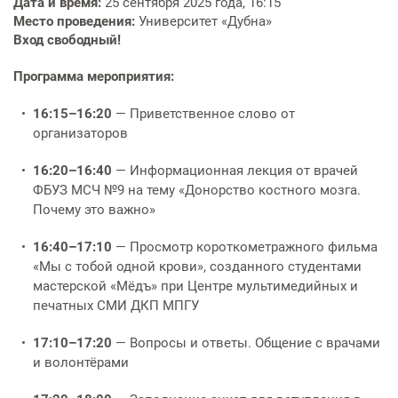
Дата и время:
25 сентября 2025 года, 16:15
Услуги по обеспечению
Место проведения:
Университет «Дубна»
комфортности пребывания в
Вход свободный!
отделениях стационара
Программа мероприятия:
Транспортировка и медицинское
сопровождение
16:15–16:20
— Приветственное слово от
организаторов
Прочие услуги
16:20–16:40
— Информационная лекция от врачей
ФБУЗ МСЧ №9 на тему «Донорство костного мозга.
Почему это важно»
16:40–17:10
— Просмотр короткометражного фильма
«Мы с тобой одной крови», созданного студентами
мастерской «Мёдъ» при Центре мультимедийных и
печатных СМИ ДКП МПГУ
17:10–17:20
— Вопросы и ответы. Общение с врачами
и волонтёрами