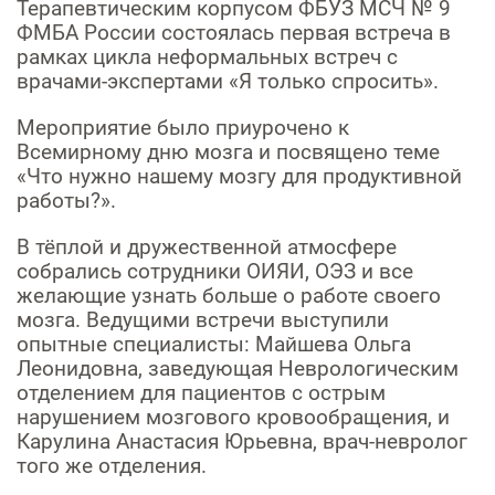
Терапевтическим корпусом ФБУЗ МСЧ № 9
Услуги по обеспечению
ФМБА России состоялась первая встреча в
комфортности пребывания в
отделениях стационара
рамках цикла неформальных встреч с
врачами-экспертами «Я только спросить».
Транспортировка и медицинское
Мероприятие было приурочено к
сопровождение
Всемирному дню мозга и посвящено теме
«Что нужно нашему мозгу для продуктивной
Прочие услуги
работы?»
.
В тёплой и дружественной атмосфере
собрались сотрудники ОИЯИ, ОЭЗ и все
желающие узнать больше о работе своего
мозга. Ведущими встречи выступили
опытные специалисты:
Майшева Ольга
Леонидовна
, заведующая Неврологическим
отделением для пациентов с острым
нарушением мозгового кровообращения, и
Карулина Анастасия Юрьевна
, врач-невролог
того же отделения.