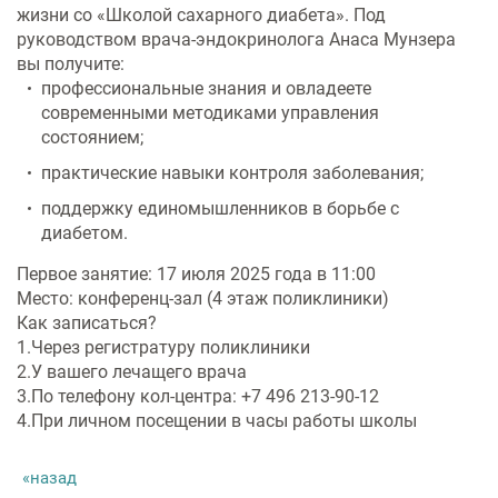
Услуги по обеспечению
жизни со «Школой сахарного диабета». Под
комфортности пребывания в
руководством врача-эндокринолога Анаса Мунзера
отделениях стационара
вы получите:
профессиональные знания и овладеете
современными методиками управления
Транспортировка и медицинское
сопровождение
состоянием;
практические навыки контроля заболевания;
Прочие услуги
поддержку единомышленников в борьбе с
диабетом.
Первое занятие: 17 июля 2025 года в 11:00
Место: конференц-зал (4 этаж поликлиники)
Как записаться?
1.Через регистратуру поликлиники
2.У вашего лечащего врача
3.По телефону кол-центра: +7 496 213-90-12
4.При личном посещении в часы работы школы
назад