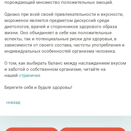
Услуги по обеспечению
порождающий множество положительных эмоций.
комфортности пребывания в
Однако при всей своей привлекательности и вкусности,
отделениях стационара
мороженое является предметом дискуссий среди
диетологов, врачей и сторонников здорового образа
Транспортировка и медицинское
жизни. Оно объединяет в себе как положительные
сопровождение
аспекты, так и потенциальные риски для здоровья, в
зависимости от своего состава, частоты употребления и
Прочие услуги
индивидуальных особенностей организма человека.
О том, как выбирать баланс между наслаждением вкусом
и заботой о собственном организме, читайте на
нашей
страничке
Берегите себя и будьте здоровы!
назад