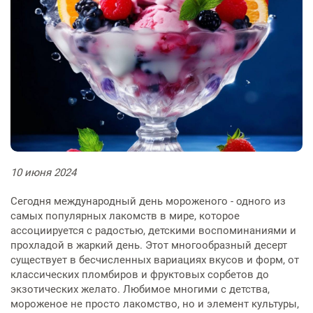
Физиотерапевтическое
Патоло
индивидуальным
Правов
Цехова
реабил
(травм
отделение
отделе
Оформл
предпринимателям
Ультразвуковая и
Финанс
служба
гостайн
функциональная диагностика
деятел
Медици
Неврол
Хирург
Центр охраны здоровья семьи и
Контролирующие органы
больны
Лабора
больны
репродукции
Оформл
Эндоскопия
Рубрик
психоф
мозгов
Отделе
рекоме
обслед
Документация
График
медици
Сосудистый центр
Оформл
Рентгенография, КТ и МРТ
руково
Флебол
книжки
Консул
Информация для врачей-
Отделе
Транспортировка больных
диагно
специалистов
Лечение хронической боли
Пациен
Медици
«Умная»
отсутс
10
июня
2024
Стационар
Отделе
Патолого-анатомические
Журнал
обследо
против
стацио
исследования
медици
день
оружием
Сегодня международный день мороженого - одного из
Дневной стационар
самых популярных лакомств в мире, которое
ассоциируется с радостью, детскими воспоминаниями и
Стоматология
Памятк
прохладой в жаркий день. Этот многообразный десерт
Диагностика
гриппа
существует в бесчисленных вариациях вкусов и форм, от
Лечение в отделениях
классических пломбиров и фруктовых сорбетов до
Скорая медицинская помощь
стационара
экзотических желато. Любимое многими с детства,
мороженое не просто лакомство, но и элемент культуры,