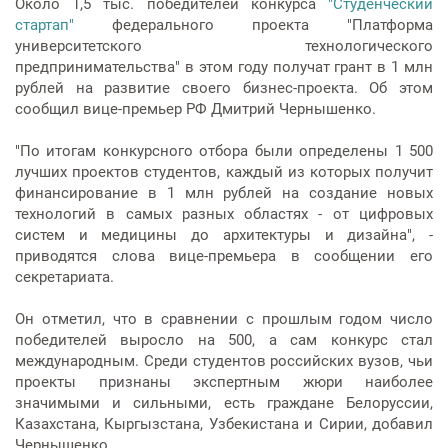
Около 1,5 тыс. победителей конкурса
"Студенческий
Услуги по обеспечению
стартап"
федерального проекта "Платформа
комфортности пребывания в
университетского технологического
отделениях стационара
предпринимательства" в этом году получат грант в 1 млн
рублей на развитие своего бизнес-проекта. Об этом
Транспортировка и медицинское
сообщил вице-премьер РФ Дмитрий Чернышенко.
сопровождение
"По итогам конкурсного отбора были определены 1 500
лучших проектов студентов, каждый из которых получит
Прочие услуги
финансирование в 1 млн рублей на создание новых
технологий в самых разных областях - от цифровых
систем и медицины до архитектуры и дизайна", -
приводятся слова вице-премьера в сообщении его
секретариата.
Он отметил, что в сравнении с прошлым годом число
победителей выросло на 500, а сам конкурс стал
международным. Среди студентов российских вузов, чьи
проекты признаны экспертным жюри наиболее
значимыми и сильными, есть граждане Белоруссии,
Казахстана, Кыргызстана, Узбекистана и Сирии, добавил
Чернышенко.